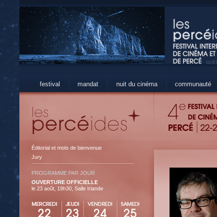
festival
mandat
nuit du cinéma
communauté
Éditorial et mots de bienvenue
Jury
PROGRAMME PAR JOUR
OUVERTURE OFFICIELLE
le 23 août, 19h30, Salle Irlande