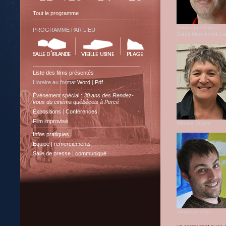
Tout le programme
Dominique Dugas
PROGRAMME PAR LIEU
Crédit Marc-André La
Liste des films présentés
Horaire au format
Word
|
Pdf
Événement spécial :
30 ans des Rendez-
vous du cinéma québécois à Percé
Expositions
|
Conférences
Film improvisé
Maruse Dugas
Infos pratiques
Équipe | remerciements
Salle de presse
|
communiqué
Jonathan Côté