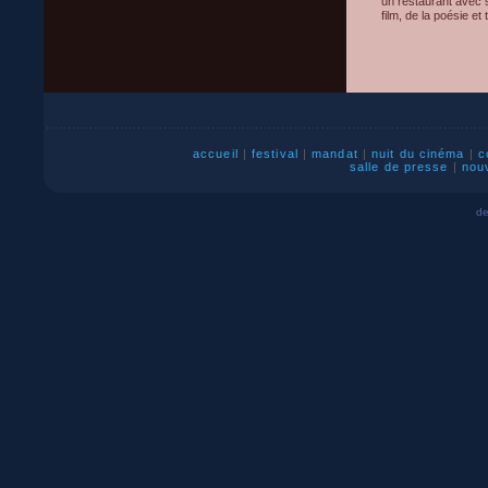
un restaurant avec 
film, de la poésie et
accueil
|
festival
|
mandat
|
nuit du cinéma
|
c
salle de presse
|
nou
de