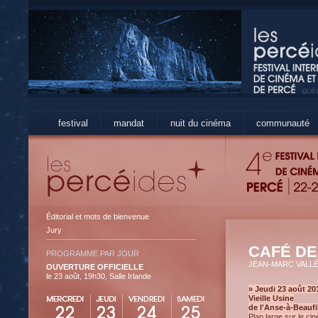
festival
mandat
nuit du cinéma
communauté
Éditorial et mots de bienvenue
Jury
CAFÉ DE
PROGRAMME PAR JOUR
JEAN-MARC VALL
OUVERTURE OFFICIELLE
le 23 août, 19h30, Salle Irlande
» Jeudi 23 août 201
Vieille Usine
de l'Anse-à-Beaufi
Plan large sur le c