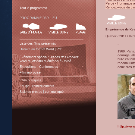
Percé - Hommage a
Rendez-vous du ci
Tout le programme
PROGRAMME PAR LIEU
En présence de Kev
Québec / 2011 / 02h0
Liste des films présentés
--
Horaire au format
Word
|
Pdf
1969, Paris.
courage, abn
Événement spécial :
30 ans des Rendez-
bulle en tom
vous du cinéma québécois à Percé
reconnu int
Expositions
|
Conférences
deux filles 
Film improvisé
Infos pratiques
Équipe | remerciements
Salle de presse
|
communiqué
http://www