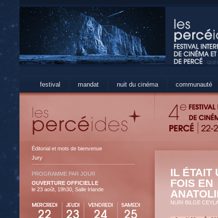
festival
mandat
nuit du cinéma
communauté
Éditorial et mots de bienvenue
Jury
IL ÉTAIT
PROGRAMME PAR JOUR
FOIS EN
OUVERTURE OFFICIELLE
le 23 août, 19h30, Salle Irlande
ANATOLI
NURI BILGE CEYL