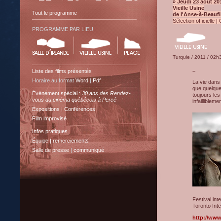
» Jeudi 23 août 201
Vieille Usine
Tout le programme
de l'Anse-à-Beaufi
Sélection officielle |
PROGRAMME PAR LIEU
Turquie / 2011 / 02h30
Liste des films présentés
--
Horaire au format
Word
|
Pdf
La vie dans 
que quelque
Événement spécial :
30 ans des Rendez-
toujours le
vous du cinéma québécois à Percé
infailliblemen
Expositions
|
Conférences
Film improvisé
Infos pratiques
Équipe | remerciements
Salle de presse
|
communiqué
Festival int
Toronto Inte
http://www