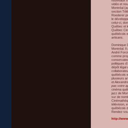
nouveaux mé
vidéo et no
Montréal (a
section Tél
Roederer pr
le développe
celui-ci, do
Québec et l
Québec Cin
québécois e
artisans.
Dominique D
Montréal. Il
André Forcie
comme prog
conservateur
politiques d
dépôt légal 
collaborate
québécois e
plusieurs a
et Alexandre
pas votre ap
cinéma québ
jazz de Mont
sur de nomb
Cinémathèqu
télévision, 
québécois d
Rendez-vous
http://ww