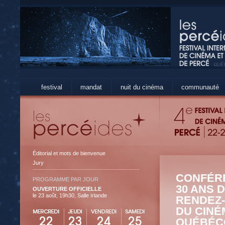
festival
mandat
nuit du cinéma
communauté
Éditorial et mots de bienvenue
Jury
CONFÉRE
PROGRAMME PAR JOUR
30 ANS 
OUVERTURE OFFICIELLE
le 23 août, 19h30, Salle Irlande
RENDEZ
DU CINÉ
QUÉBÉC