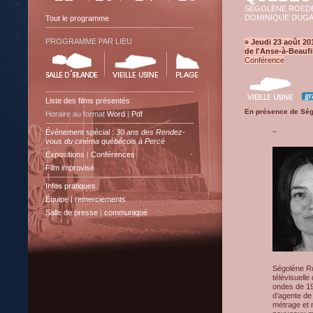
SÉGOLÈNE ROED
DOMINIQUE DUG
Tout le programme
PROGRAMME PAR LIEU
» Jeudi 23 août 201
de l'Anse-à-Beaufi
Conférence
Liste des films présentés
En présence de Ség
Horaire au format
Word
|
Pdf
--
Événement spécial :
30 ans des Rendez-
vous du cinéma québécois à Percé
Expositions
|
Conférences
Film improvisé
Infos pratiques
Équipe | remerciements
Salle de presse
|
communiqué
Ségolène Ro
télévisuelle
ondes de 19
d’agente de
métrage et 