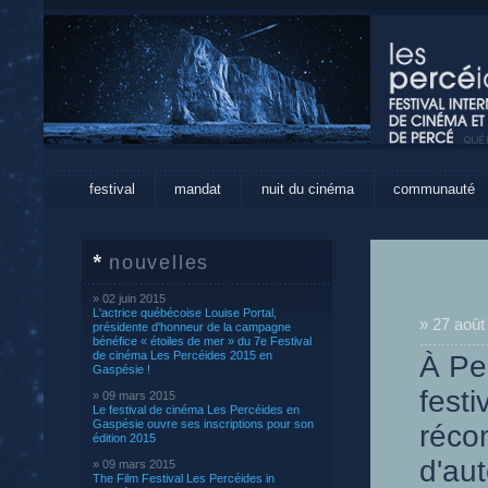
festival
mandat
nuit du cinéma
communauté
nouvelles
» 02 juin 2015
L'actrice québécoise Louise Portal,
» 27 août
présidente d'honneur de la campagne
bénéfice « étoiles de mer » du 7e Festival
de cinéma Les Percéides 2015 en
À Pe
Gaspésie !
fest
» 09 mars 2015
Le festival de cinéma Les Percéides en
Gaspésie ouvre ses inscriptions pour son
réco
édition 2015
d'aut
» 09 mars 2015
The Film Festival Les Percéides in