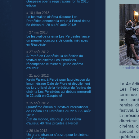
Gaspésie opens registrations for its 2015
edition
» 10 juillet 2013
Le festival de cinéma d’auteur Les
Percéides annonce la tenue à Percé de sa
5e édition du 28 au 30 août 2013!
» 27 mai 2013
Le festival de cinéma Les Percéides lance
un premier concours de courts métrages
en Gaspésie!
» 27 août 2012
À Percé en Gaspésie, la 4e édition du
festival de cinéma Les Percéides
récompense le talent du jeune cinéma
Le public du
d'auteur !
» 21 août 2012
Kevin Parent à Percé pour la projection du
La 4e édi
long métrage Café de Flore et dévoilement
du jury officiel de la 4e édition du festival de
Les Perc
cinéma Les Percéides qui débute mercredi
terminée 
le 22 août en Gaspésie!
une amb
» 15 août 2012
remise de
Quatrième édition du festival international
festival.
de cinéma Les Percéides du 22 au 25 août
la présid
2012 :
État du monde, état du jeune cinéma
directe
d'auteur. 40 films projetés à Percé!
cinéma q
» 26 juin 2012
spécial 
Un grand chantier s'ouvre pour le cinéma
québéc
en Gaspésie !