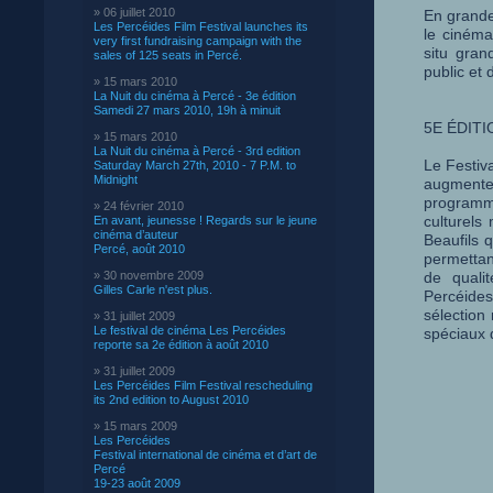
» 06 juillet 2010
En grande
Les Percéides Film Festival launches its
le cinéma
very first fundraising campaign with the
situ gran
sales of 125 seats in Percé.
public et
» 15 mars 2010
La Nuit du cinéma à Percé - 3e édition
Samedi 27 mars 2010, 19h à minuit
5E ÉDIT
» 15 mars 2010
La Nuit du cinéma à Percé - 3rd edition
Le Festiva
Saturday March 27th, 2010 - 7 P.M. to
Midnight
augmente
programma
» 24 février 2010
culturels
En avant, jeunesse ! Regards sur le jeune
cinéma d’auteur
Beaufils 
Percé, août 2010
permettan
» 30 novembre 2009
de quali
Gilles Carle n'est plus.
Percéides
sélection
» 31 juillet 2009
Le festival de cinéma Les Percéides
spéciaux q
reporte sa 2e édition à août 2010
» 31 juillet 2009
Les Percéides Film Festival rescheduling
its 2nd edition to August 2010
» 15 mars 2009
Les Percéides
Festival international de cinéma et d’art de
Percé
19-23 août 2009