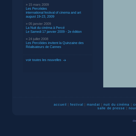
» 15 mars 2009
Les Percéides
international festival of cinema and art
august 19-23, 2009
» 05 janvier 2009
La Nuit du cinéma à Percé
Le Samedi 17 janvier 2009 - 2e édition
» 24 juillet 2008
Les Percéides invitent la Quinzaine des
Réalisateurs de Cannes
voir toutes les nouvelles
accueil
|
festival
|
mandat
|
nuit du cinéma
|
c
salle de presse
|
nou
de