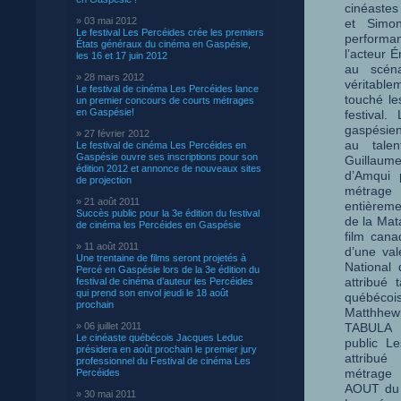
cinéastes
» 03 mai 2012
et Simo
Le festival Les Percéides crée les premiers
perform
États généraux du cinéma en Gaspésie,
l’acteur 
les 16 et 17 juin 2012
au scén
» 28 mars 2012
véritab
Le festival de cinéma Les Percéides lance
touché le
un premier concours de courts métrages
en Gaspésie!
festival.
gaspésien
» 27 février 2012
au talen
Le festival de cinéma Les Percéides en
Gaspésie ouvre ses inscriptions pour son
Guillau
édition 2012 et annonce de nouveaux sites
d’Amqui 
de projection
métra
» 21 août 2011
entièreme
Succès public pour la 3e édition du festival
de la Mat
de cinéma les Percéides en Gaspésie
film cana
» 11 août 2011
d’une val
Une trentaine de films seront projetés à
National
Percé en Gaspésie lors de la 3e édition du
attribué 
festival de cinéma d’auteur les Percéides
qui prend son envol jeudi le 18 août
québécois
prochain
Matthhe
» 06 juillet 2011
TABULA 
Le cinéaste québécois Jacques Leduc
public L
présidera en août prochain le premier jury
attribu
professionnel du Festival de cinéma Les
métrage
Percéides
AOUT du r
» 30 mai 2011