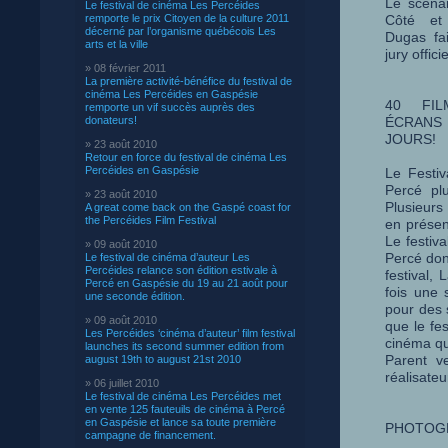
Le scénar
Le festival de cinéma Les Percéides
remporte le prix Citoyen de la culture 2011
Côté et 
décerné par l’organisme québécois Les
Dugas fai
arts et la ville
jury offici
» 08 février 2011
La première activité-bénéfice du festival de
cinéma Les Percéides en Gaspésie
40 FIL
remporte un vif succès auprès des
donateurs!
ÉCRANS
JOURS!
» 23 août 2010
Retour en force du festival de cinéma Les
Percéides en Gaspésie
Le Festiv
Percé plu
» 23 août 2010
Plusieurs
A great come back on the Gaspé coast for
the Percéides Film Festival
en présen
Le festiv
» 09 août 2010
Percé dont
Le festival de cinéma d’auteur Les
Percéides relance son édition estivale à
festival, 
Percé en Gaspésie du 19 au 21 août pour
fois une 
une seconde édition.
pour des 
» 09 août 2010
que le fe
Les Percéides ‘cinéma d’auteur’ film festival
cinéma qu
launches its second summer edition from
Parent v
august 19th to august 21st 2010
réalisateu
» 06 juillet 2010
Le festival de cinéma Les Percéides met
en vente 125 fauteuils de cinéma à Percé
en Gaspésie et lance sa toute première
PHOTOGR
campagne de financement.