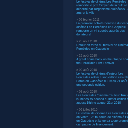
Le festival de cinéma Les Percéides
remporte le prix Citoyen de la culture
décerné par l’organisme québécois L
arts et la ville
» 08 février 2011
La première activité-bénéfice du festi
cinéma Les Percéides en Gaspésie
remporte un vif succès auprès des
donateurs!
» 23 août 2010
Retour en force du festival de ciném
Percéides en Gaspésie
» 23 août 2010
A great come back on the Gaspé coas
the Percéides Film Festival
» 09 août 2010
Le festival de cinéma d’auteur Les
Percéides relance son édition estival
Percé en Gaspésie du 19 au 21 août
une seconde édition.
» 09 août 2010
Les Percéides ‘cinéma d’auteur’ film f
launches its second summer edition 
august 19th to august 21st 2010
» 06 juillet 2010
Le festival de cinéma Les Percéides 
en vente 125 fauteuils de cinéma à P
en Gaspésie et lance sa toute premiè
campagne de financement.