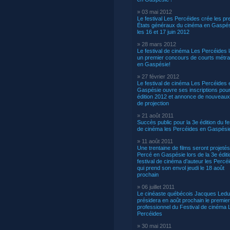
» 03 mai 2012
Le festival Les Percéides crée les pr
États généraux du cinéma en Gaspés
les 16 et 17 juin 2012
» 28 mars 2012
Le festival de cinéma Les Percéides 
un premier concours de courts métr
en Gaspésie!
» 27 février 2012
Le festival de cinéma Les Percéides 
Gaspésie ouvre ses inscriptions pou
édition 2012 et annonce de nouveaux
de projection
» 21 août 2011
Succès public pour la 3e édition du fe
de cinéma les Percéides en Gaspési
» 11 août 2011
Une trentaine de films seront projetés
Percé en Gaspésie lors de la 3e éditi
festival de cinéma d’auteur les Percé
qui prend son envol jeudi le 18 août
prochain
» 06 juillet 2011
Le cinéaste québécois Jacques Led
présidera en août prochain le premier
professionnel du Festival de cinéma 
Percéides
» 30 mai 2011