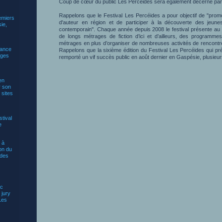
Coup de cœur du public Les Percéides sera également décerné par 
Rappelons que le Festival Les Percéides a pour objectif de "prom
emiers
d'auteur en région et de participer à la découverte des jeune
ie,
contemporain". Chaque année depuis 2008 le festival présente au mo
de longs métrages de fiction d’ici et d’ailleurs, des programm
métrages en plus d’organiser de nombreuses activités de rencontres
lance
Rappelons que la sixième édition du Festival Les Percéides qui pré
ages
remporté un vif succès public en août dernier en Gaspésie, plusieur
en
r son
 sites
stival
e
 à
on du
ides
uc
 jury
Les