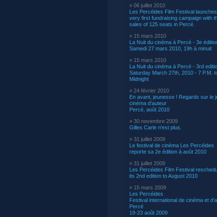
» 06 juillet 2010
Les Percéides Film Festival launches 
very first fundraising campaign with t
sales of 125 seats in Percé.
» 15 mars 2010
La Nuit du cinéma à Percé - 3e éditio
Samedi 27 mars 2010, 19h à minuit
» 15 mars 2010
La Nuit du cinéma à Percé - 3rd editi
Saturday March 27th, 2010 - 7 P.M. t
Midnight
» 24 février 2010
En avant, jeunesse ! Regards sur le 
cinéma d’auteur
Percé, août 2010
» 30 novembre 2009
Gilles Carle n'est plus.
» 31 juillet 2009
Le festival de cinéma Les Percéides
reporte sa 2e édition à août 2010
» 31 juillet 2009
Les Percéides Film Festival reschedu
its 2nd edition to August 2010
» 15 mars 2009
Les Percéides
Festival international de cinéma et d’a
Percé
19-23 août 2009