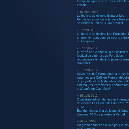
Gaspésie opens registrations for its 
edition
» 10 juillet 2013
Le festival de cinéma d’auteur Les
Percéides annonce la tenue à Percé 
5e édition du 28 au 30 août 2013!
» 27 mai 2013
Le festival de cinéma Les Percéides 
un premier concours de courts métr
en Gaspésie!
» 27 août 2012
À Percé en Gaspésie, la 4e édition d
festival de cinéma Les Percéides
récompense le talent du jeune ciném
d'auteur !
» 21 août 2012
Kevin Parent à Percé pour la projecti
long métrage Café de Flore et dévoil
du jury officiel de la 4e édition du fest
cinéma Les Percéides qui débute me
le 22 août en Gaspésie!
» 15 août 2012
Quatrième édition du festival internati
de cinéma Les Percéides du 22 au 2
2012 :
État du monde, état du jeune cinéma
d'auteur. 40 films projetés à Percé!
» 26 juin 2012
Un grand chantier s'ouvre pour le ci
en Gaspésie !