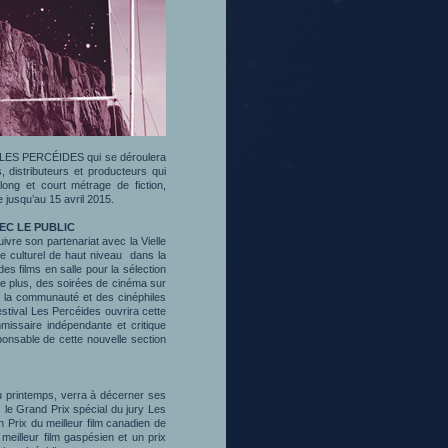
eur LES PERCÉIDES qui se déroulera
distributeurs et producteurs qui
long et court métrage de fiction,
 jusqu’au 15 avril 2015.
C LE PUBLIC
vre son partenariat avec la Vielle
re culturel de haut niveau dans la
des films en salle pour la sélection
. De plus, des soirées de cinéma sur
e la communauté et des cinéphiles
stival Les Percéides ouvrira cette
issaire indépendante et critique
ponsable de cette nouvelle section
u printemps, verra à décerner ses
s le Grand Prix spécial du jury Les
 un Prix du meilleur film canadien de
 meilleur film gaspésien et un prix