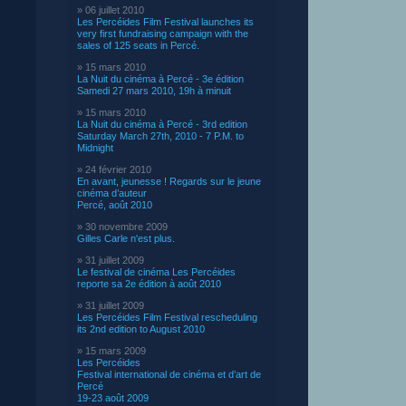
» 06 juillet 2010
Les Percéides Film Festival launches its
very first fundraising campaign with the
sales of 125 seats in Percé.
» 15 mars 2010
La Nuit du cinéma à Percé - 3e édition
Samedi 27 mars 2010, 19h à minuit
» 15 mars 2010
La Nuit du cinéma à Percé - 3rd edition
Saturday March 27th, 2010 - 7 P.M. to
Midnight
» 24 février 2010
En avant, jeunesse ! Regards sur le jeune
cinéma d’auteur
Percé, août 2010
» 30 novembre 2009
Gilles Carle n'est plus.
» 31 juillet 2009
Le festival de cinéma Les Percéides
reporte sa 2e édition à août 2010
» 31 juillet 2009
Les Percéides Film Festival rescheduling
its 2nd edition to August 2010
» 15 mars 2009
Les Percéides
Festival international de cinéma et d’art de
Percé
19-23 août 2009