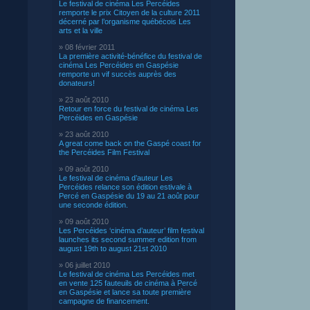
Le festival de cinéma Les Percéides
remporte le prix Citoyen de la culture 2011
décerné par l’organisme québécois Les
arts et la ville
» 08 février 2011
La première activité-bénéfice du festival de
cinéma Les Percéides en Gaspésie
remporte un vif succès auprès des
donateurs!
» 23 août 2010
Retour en force du festival de cinéma Les
Percéides en Gaspésie
» 23 août 2010
A great come back on the Gaspé coast for
the Percéides Film Festival
» 09 août 2010
Le festival de cinéma d’auteur Les
Percéides relance son édition estivale à
Percé en Gaspésie du 19 au 21 août pour
une seconde édition.
» 09 août 2010
Les Percéides ‘cinéma d’auteur’ film festival
launches its second summer edition from
august 19th to august 21st 2010
» 06 juillet 2010
Le festival de cinéma Les Percéides met
en vente 125 fauteuils de cinéma à Percé
en Gaspésie et lance sa toute première
campagne de financement.