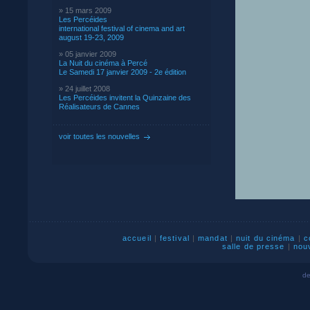
» 15 mars 2009
Les Percéides
international festival of cinema and art
august 19-23, 2009
» 05 janvier 2009
La Nuit du cinéma à Percé
Le Samedi 17 janvier 2009 - 2e édition
» 24 juillet 2008
Les Percéides invitent la Quinzaine des
Réalisateurs de Cannes
voir toutes les nouvelles
accueil
|
festival
|
mandat
|
nuit du cinéma
|
c
salle de presse
|
nou
de