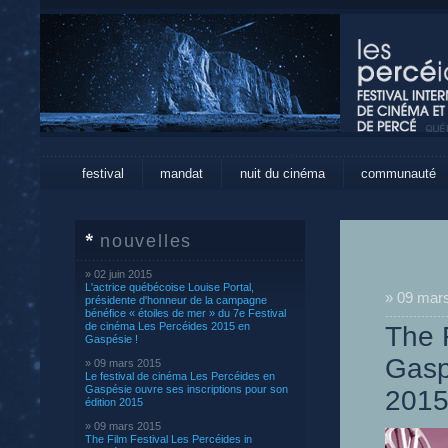
festival
mandat
nuit du cinéma
communauté
nouvelles
» 02 juin 2015
L'actrice québécoise Louise Portal,
» 09 mar
présidente d'honneur de la campagne
bénéfice « étoiles de mer » du 7e Festival
de cinéma Les Percéides 2015 en
The 
Gaspésie !
Gaspé
» 09 mars 2015
Le festival de cinéma Les Percéides en
Gaspésie ouvre ses inscriptions pour son
2015
édition 2015
» 09 mars 2015
The Film Festival Les Percéides in