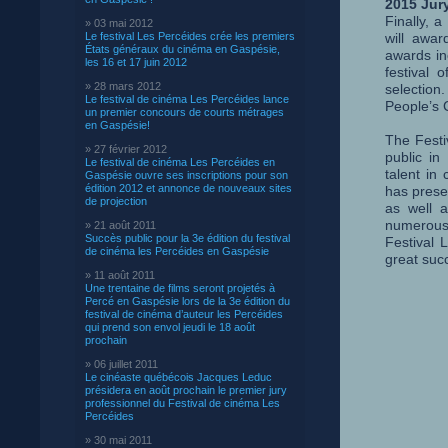
2015 Jur
Finally, 
» 03 mai 2012
Le festival Les Percéides crée les premiers
will awar
États généraux du cinéma en Gaspésie,
awards in
les 16 et 17 juin 2012
festival 
» 28 mars 2012
selection
Le festival de cinéma Les Percéides lance
People’s 
un premier concours de courts métrages
en Gaspésie!
The Festi
» 27 février 2012
public in
Le festival de cinéma Les Percéides en
talent in
Gaspésie ouvre ses inscriptions pour son
édition 2012 et annonce de nouveaux sites
has presen
de projection
as well 
numerous 
» 21 août 2011
Succès public pour la 3e édition du festival
Festival 
de cinéma les Percéides en Gaspésie
great suc
» 11 août 2011
Une trentaine de films seront projetés à
Percé en Gaspésie lors de la 3e édition du
festival de cinéma d’auteur les Percéides
qui prend son envol jeudi le 18 août
prochain
» 06 juillet 2011
Le cinéaste québécois Jacques Leduc
présidera en août prochain le premier jury
professionnel du Festival de cinéma Les
Percéides
» 30 mai 2011