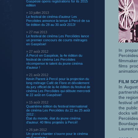
Gaspésie opens registrations for its 2015
edition
» 10 juillet 2013
Le festival de cinéma d’auteur Les
Percéides annonce la tenue à Percé de sa
5e édition du 28 au 30 août 2013!
» 27 mai 2013
Le festival de cinéma Les Percéides lance
un premier concours de courts métrages
en Gaspésie!
In prepar
» 27 août 2012
Percéides
À Percé en Gaspésie, la 4e édition du
festival de cinéma Les Percéides
filmmaker
récompense le talent du jeune cinéma
films pro
d'auteur !
animation,
» 21 août 2012
Kevin Parent à Percé pour la projection du
FILM SC
long métrage Café de Flore et dévoilement
In August
du jury officiel de la 4e édition du festival de
cinéma Les Percéides qui débute mercredi
partnershi
le 22 août en Gaspésie!
the region
festival o
» 15 août 2012
Quatrième édition du festival international
the publi
de cinéma Les Percéides du 22 au 25 août
docks will
2012 :
Percéides
État du monde, état du jeune cinéma
d'auteur. 40 films projetés à Percé!
Bourdages
Laurent re
» 26 juin 2012
Un grand chantier s'ouvre pour le cinéma
en Gaspésie !