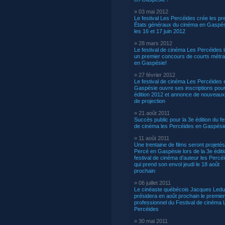
» 03 mai 2012
Le festival Les Percéides crée les pr
États généraux du cinéma en Gaspés
les 16 et 17 juin 2012
» 28 mars 2012
Le festival de cinéma Les Percéides 
un premier concours de courts métr
en Gaspésie!
» 27 février 2012
Le festival de cinéma Les Percéides 
Gaspésie ouvre ses inscriptions pou
édition 2012 et annonce de nouveaux
de projection
» 21 août 2011
Succès public pour la 3e édition du fe
de cinéma les Percéides en Gaspési
» 11 août 2011
Une trentaine de films seront projetés
Percé en Gaspésie lors de la 3e éditi
festival de cinéma d’auteur les Percé
qui prend son envol jeudi le 18 août
prochain
» 06 juillet 2011
Le cinéaste québécois Jacques Led
présidera en août prochain le premier
professionnel du Festival de cinéma 
Percéides
» 30 mai 2011