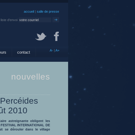
accueil
|
salle de presse
liste d'envoi
A-
|
A+
eurs
contact
nouvelles
 Percéides
oût 2010
aire astreignante obligent les
 du FESTIVAL INTERNATIONAL DE
se dérouler dans le village