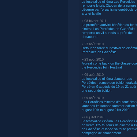
Le festival de cinéma Les Percéides
remporte le prix Citoyen de la culture
décerné par l’organisme québécois L
arts et la ville
» 08 février 2011
La première activité-bénéfice du festi
cinéma Les Percéides en Gaspésie
remporte un vif succès auprès des
donateurs!
» 23 août 2010
Retour en force du festival de ciném
Percéides en Gaspésie
» 23 août 2010
A great come back on the Gaspé coas
the Percéides Film Festival
» 09 août 2010
Le festival de cinéma d’auteur Les
Percéides relance son édition estival
Percé en Gaspésie du 19 au 21 août
une seconde édition.
» 09 août 2010
Les Percéides ‘cinéma d’auteur’ film f
launches its second summer edition 
august 19th to august 21st 2010
» 06 juillet 2010
Le festival de cinéma Les Percéides 
en vente 125 fauteuils de cinéma à P
en Gaspésie et lance sa toute premiè
campagne de financement.