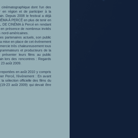
 cinématographique dont l’un des
 en région et de participer à la
n. Depuis 2008 le festival a déjà
NÉMA À PERCÉ en plus de tenir en
AL DE CINÉMA à Percé en rendant
 en présence de nombreux invités
s nord-américaines.
es partenaires actuels, son public
 la mise en place de cet événement
remercie très chaleureusement tous
rogrammateurs et producteurs de la
 présenter leurs films au public
ain lors des rencontres : Regards
u 23 août 2009.
nt reportées en août 2010 y compris
er Percé, l’événement : En avant
la sélection officielle des films du
 (19-23 août 2009) qui devait être