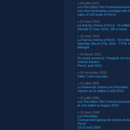
» 06 juillet 2010
Les Percéides Film Festival launches 
very first fundraising campaign with t
sales of 125 seats in Percé.
» 15 mars 2010
La Nuit du cinéma à Percé - 3e éditio
Samedi 27 mars 2010, 19h à minuit
» 15 mars 2010
La Nuit du cinéma à Percé - 3rd editi
Saturday March 27th, 2010 - 7 P.M. t
Midnight
» 24 février 2010
En avant, jeunesse ! Regards sur le 
cinéma d’auteur
Percé, août 2010
» 30 novembre 2009
Gilles Carle n'est plus.
» 31 juillet 2009
Le festival de cinéma Les Percéides
reporte sa 2e édition à août 2010
» 31 juillet 2009
Les Percéides Film Festival reschedu
its 2nd edition to August 2010
» 15 mars 2009
Les Percéides
Festival international de cinéma et d’a
Percé
19-23 août 2009