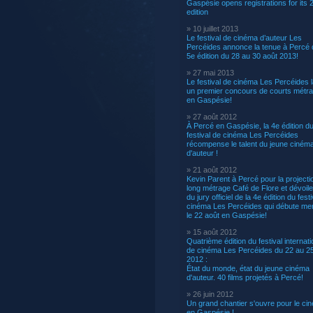
Gaspésie opens registrations for its 
edition
» 10 juillet 2013
Le festival de cinéma d’auteur Les
Percéides annonce la tenue à Percé 
5e édition du 28 au 30 août 2013!
» 27 mai 2013
Le festival de cinéma Les Percéides 
un premier concours de courts métr
en Gaspésie!
» 27 août 2012
À Percé en Gaspésie, la 4e édition d
festival de cinéma Les Percéides
récompense le talent du jeune ciném
d'auteur !
» 21 août 2012
Kevin Parent à Percé pour la projecti
long métrage Café de Flore et dévoil
du jury officiel de la 4e édition du fest
cinéma Les Percéides qui débute me
le 22 août en Gaspésie!
» 15 août 2012
Quatrième édition du festival internati
de cinéma Les Percéides du 22 au 2
2012 :
État du monde, état du jeune cinéma
d'auteur. 40 films projetés à Percé!
» 26 juin 2012
Un grand chantier s'ouvre pour le ci
en Gaspésie !