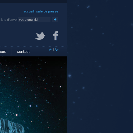
accueil
|
salle de presse
liste d'envoi
A-
|
A+
eurs
contact