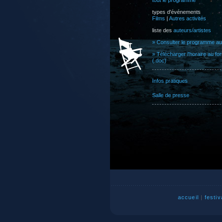
tout le programme
types d'événements
Films
|
Autres activités
liste des
auteurs/artistes
» Consulter le programme au
» Télécharger l'horaire au f
(.doc)
Infos pratiques
Salle de presse
accueil
|
festiv