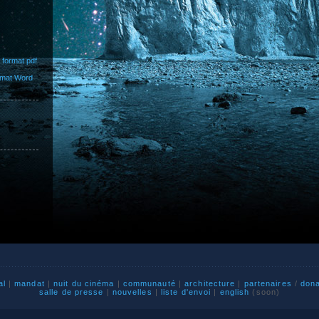
 format pdf
ormat Word
al
|
mandat
|
nuit du cinéma
|
communauté
|
architecture
|
partenaires
/
don
salle de presse
|
nouvelles
|
liste d'envoi
|
english
(soon)