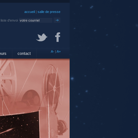
accueil
|
salle de presse
liste d'envoi
A-
|
A+
eurs
contact