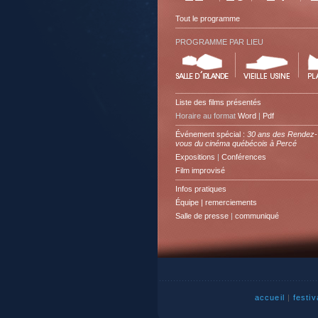
Tout le programme
PROGRAMME PAR LIEU
Liste des films présentés
Horaire au format
Word
|
Pdf
Événement spécial :
30 ans des Rendez-
vous du cinéma québécois à Percé
Expositions
|
Conférences
Film improvisé
Infos pratiques
Équipe | remerciements
Salle de presse
|
communiqué
accueil
|
festiv