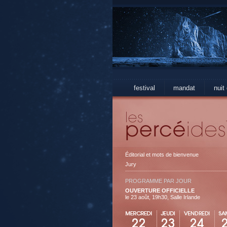
festival
mandat
nuit
Éditorial et mots de bienvenue
Jury
PROGRAMME PAR JOUR
OUVERTURE OFFICIELLE
le 23 août, 19h30, Salle Irlande