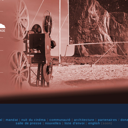
al
|
mandat
|
nuit du cinéma
|
communauté
|
architecture
|
partenaires
/
don
salle de presse
|
nouvelles
|
liste d'envoi
|
english
(soon)