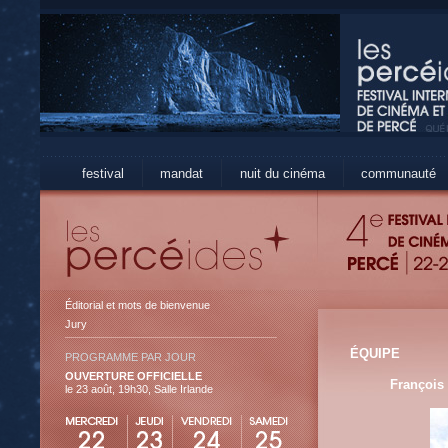
festival
mandat
nuit du cinéma
communauté
Éditorial et mots de bienvenue
Jury
ÉQUIPE
PROGRAMME PAR JOUR
OUVERTURE OFFICIELLE
François
le 23 août, 19h30, Salle Irlande