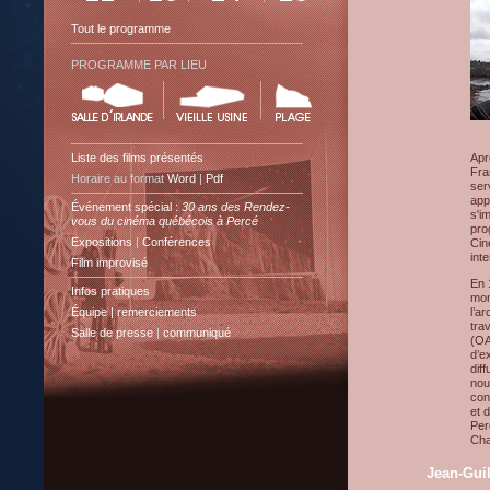
Tout le programme
PROGRAMME PAR LIEU
Liste des films présentés
Apr
Fra
Horaire au format
Word
|
Pdf
ser
app
Événement spécial :
30 ans des Rendez-
s'i
vous du cinéma québécois à Percé
pro
Expositions
|
Conférences
Cin
int
Film improvisé
En 
Infos pratiques
mon
Équipe | remerciements
l’a
tra
Salle de presse
|
communiqué
(OA
d’e
dif
nou
con
et 
Perc
Cha
Jean-Gui