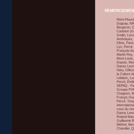
REMERCIEMEN
Rémi Plourd
Duguay, NR 
Bergeron, O
Carleton (G
Godin, Loco
Amériques, 
Films, Paris
Lys, Percé,
François Au
Martin Roy, 
Mont-Louis,
Dupuis, Mon
Danny Lenno
Hétu, Offic
la Culture 
Leblanc, Luc
Percé, Émil
SEPAQ - Par
Groupe PVP,
Chagnon, Mi
Françis Oue
Percé, Tony
Internation
vous du cin
Danny Lenno
Roland Mass
Guillaume B
Méthot, Ber
Chandler, Q