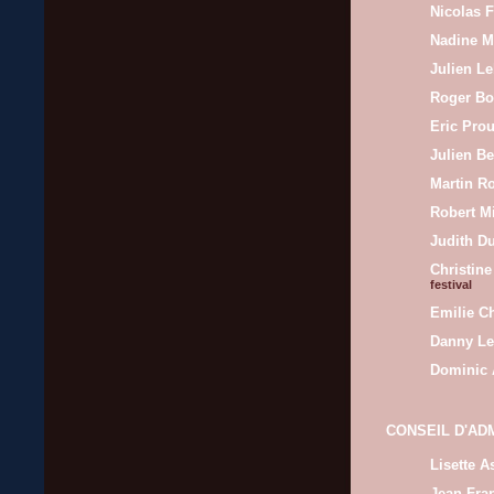
Nicolas 
Nadine M
Julien L
Roger B
Eric Pro
Julien Be
Martin R
Robert Mi
Judith D
Christin
festival
Emilie C
Danny L
Dominic 
CONSEIL D'AD
Lisette A
Jean-Fra