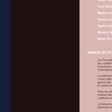
Line Goy
Marius 
Sonia La
Denis Loi
Monica 
Rémi Plo
MANDAT DU FE
Les Percéid
par sa libe
d’ouverture
contempora
La sélection
courts métr
genres tels 
le cinéma d’
Dans les an
cinéma d’au
confirmés 
Le festival 
patrimoine a