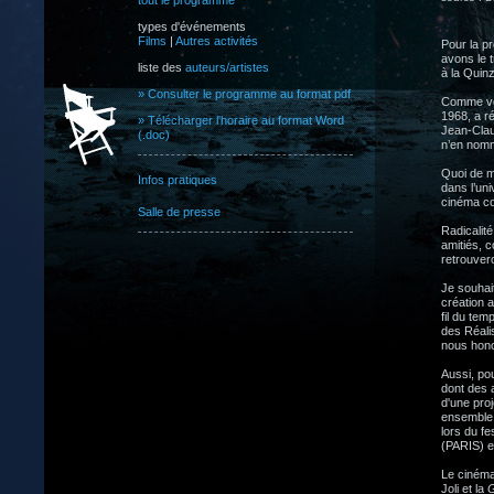
tout le programme
types d'événements
Films
|
Autres activités
Pour la p
avons le 
liste des
auteurs/artistes
à la Quin
» Consulter le programme au format pdf
Comme vou
1968, a r
» Télécharger l'horaire au format Word
Jean-Clau
(.doc)
n’en nom
Quoi de m
Infos pratiques
dans l’un
cinéma c
Salle de presse
Radicalit
amitiés, 
retrouver
Je souhai
création a
fil du te
des Réali
nous hono
Aussi, pou
dont des 
d'une proj
ensemble.
lors du fe
(PARIS) e
Le cinéma
Joli et la
G