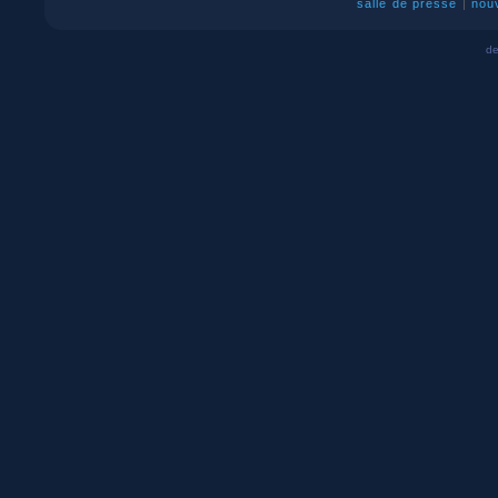
salle de presse
|
nou
de