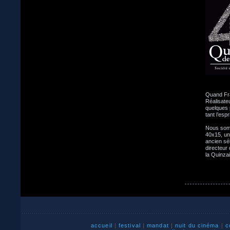
Quand Fra
Réalisate
quelques 
tant l’esp
Nous somm
40x15, un 
ancien sél
directeur
la Quinza
accueil
|
festival
|
mandat
|
nuit du cinéma
|
c