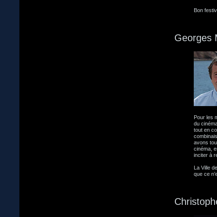
Bon festiv
Georges 
Pour les m
du cinéma
tout en co
combinais
avons tou
cinéma, e
inciter à 
La Ville 
que ce n’e
Christoph