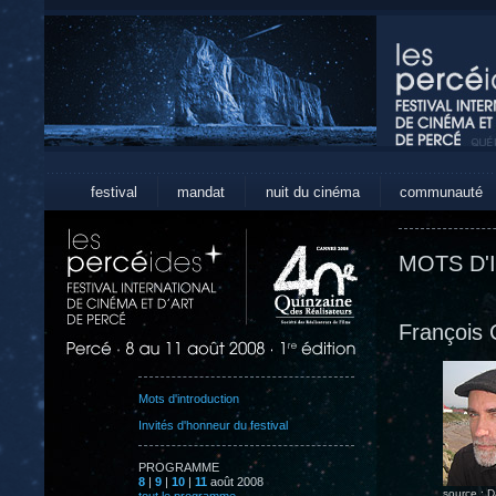
festival
mandat
nuit du cinéma
communauté
MOTS D'
François 
Mots d'introduction
Invités d'honneur du festival
PROGRAMME
8
|
9
|
10
|
11
août 2008
source : Da