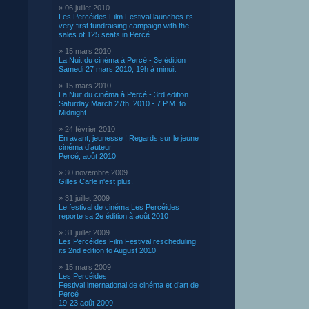
» 06 juillet 2010
Les Percéides Film Festival launches its
very first fundraising campaign with the
sales of 125 seats in Percé.
» 15 mars 2010
La Nuit du cinéma à Percé - 3e édition
Samedi 27 mars 2010, 19h à minuit
» 15 mars 2010
La Nuit du cinéma à Percé - 3rd edition
Saturday March 27th, 2010 - 7 P.M. to
Midnight
» 24 février 2010
En avant, jeunesse ! Regards sur le jeune
cinéma d’auteur
Percé, août 2010
» 30 novembre 2009
Gilles Carle n'est plus.
» 31 juillet 2009
Le festival de cinéma Les Percéides
reporte sa 2e édition à août 2010
» 31 juillet 2009
Les Percéides Film Festival rescheduling
its 2nd edition to August 2010
» 15 mars 2009
Les Percéides
Festival international de cinéma et d’art de
Percé
19-23 août 2009