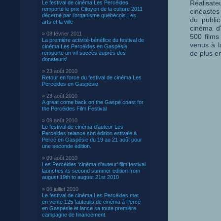
Réalisate
Le festival de cinéma Les Percéides
remporte le prix Citoyen de la culture 2011
cinéastes
décerné par l’organisme québécois Les
du public
arts et la ville
cinéma d'
» 08 février 2011
500 films
La première activité-bénéfice du festival de
venus à l
cinéma Les Percéides en Gaspésie
de plus e
remporte un vif succès auprès des
donateurs!
» 23 août 2010
Retour en force du festival de cinéma Les
Percéides en Gaspésie
» 23 août 2010
A great come back on the Gaspé coast for
the Percéides Film Festival
» 09 août 2010
Le festival de cinéma d’auteur Les
Percéides relance son édition estivale à
Percé en Gaspésie du 19 au 21 août pour
une seconde édition.
» 09 août 2010
Les Percéides ‘cinéma d’auteur’ film festival
launches its second summer edition from
august 19th to august 21st 2010
» 06 juillet 2010
Le festival de cinéma Les Percéides met
en vente 125 fauteuils de cinéma à Percé
en Gaspésie et lance sa toute première
campagne de financement.