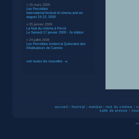
» 15 mars 2009
Les Percéides
international festival of cinema and art
august 19-23, 2009
» 05 janvier 2009
La Nuit du cinéma à Percé
Le Samedi 17 janvier 2009 - 2e édition
» 24 juillet 2008
Les Percéides invitent la Quinzaine des
Réalisateurs de Cannes
voir toutes les nouvelles
accueil
|
festival
|
mandat
|
nuit du cinéma
|
c
salle de presse
|
nou
de