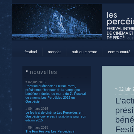
festival
mandat
nuit du cinéma
communauté
nouvelles
» 02 juin 2015
L'actrice québécoise Louise Portal,
» 02 juin
présidente d'honneur de la campagne
bénéfice « étoiles de mer » du 7e Festival
de cinéma Les Percéides 2015 en
L'act
Gaspésie !
prés
» 09 mars 2015
Le festival de cinéma Les Percéides en
Gaspésie ouvre ses inscriptions pour son
béné
édition 2015
Fest
» 09 mars 2015
The Film Festival Les Percéides in