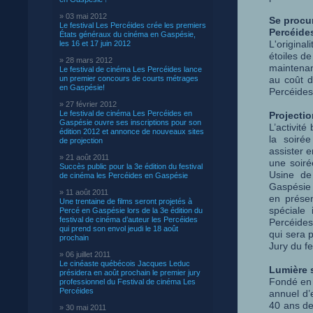
» 03 mai 2012
Se procur
Le festival Les Percéides crée les premiers
Percéide
États généraux du cinéma en Gaspésie,
L'origina
les 16 et 17 juin 2012
étoiles d
» 28 mars 2012
maintenant
Le festival de cinéma Les Percéides lance
un premier concours de courts métrages
au coût d
en Gaspésie!
Percéides
» 27 février 2012
Le festival de cinéma Les Percéides en
Projectio
Gaspésie ouvre ses inscriptions pour son
L’activit
édition 2012 et annonce de nouveaux sites
la soirée
de projection
assister e
» 21 août 2011
une soiré
Succès public pour la 3e édition du festival
Usine de 
de cinéma les Percéides en Gaspésie
Gaspésie e
» 11 août 2011
en présen
Une trentaine de films seront projetés à
spéciale
Percé en Gaspésie lors de la 3e édition du
festival de cinéma d’auteur les Percéides
Percéides
qui prend son envol jeudi le 18 août
qui sera p
prochain
Jury du fe
» 06 juillet 2011
Le cinéaste québécois Jacques Leduc
Lumière 
présidera en août prochain le premier jury
Fondé en 
professionnel du Festival de cinéma Les
Percéides
annuel d’
40 ans de
» 30 mai 2011