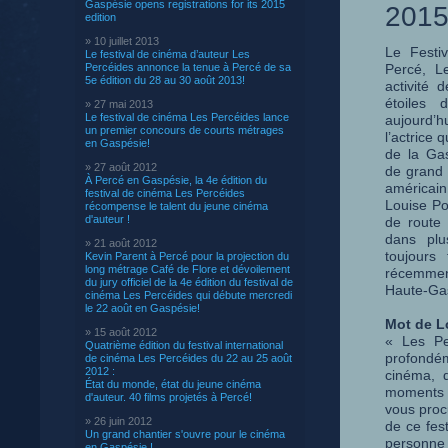
Gaspésie opens registrations for its 2015
2015
edition
» 10 juillet 2013
Le Festiv
Le festival de cinéma d’auteur Les
Percéides annonce la tenue à Percé de sa
Percé, L
5e édition du 28 au 30 août 2013!
activité 
étoiles
» 27 mai 2013
Le festival de cinéma Les Percéides lance
aujourd’
un premier concours de courts métrages
l’actrice
en Gaspésie!
de la Gas
» 27 août 2012
de grand 
À Percé en Gaspésie, la 4e édition du
américai
festival de cinéma Les Percéides
Louise Po
récompense le talent du jeune cinéma
d'auteur !
de route 
dans plu
» 21 août 2012
toujours 
Kevin Parent à Percé pour la projection du
long métrage Café de Flore et dévoilement
récemmen
du jury officiel de la 4e édition du festival de
Haute-Gas
cinéma Les Percéides qui débute mercredi
le 22 août en Gaspésie!
Mot de L
» 15 août 2012
« Les Pe
Quatrième édition du festival international
profondém
de cinéma Les Percéides du 22 au 25 août
2012 :
cinéma, d
État du monde, état du jeune cinéma
moments su
d'auteur. 40 films projetés à Percé!
vous proc
» 26 juin 2012
de ce fes
Un grand chantier s'ouvre pour le cinéma
personne e
en Gaspésie !