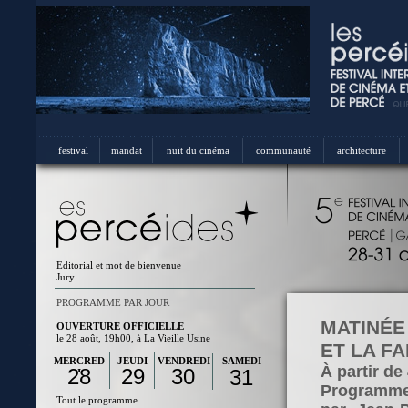
festival
mandat
nuit du cinéma
communauté
architecture
Éditorial et mot de bienvenue
Jury
PROGRAMME PAR JOUR
MATINÉE
OUVERTURE OFFICIELLE
le 28 août, 19h00, à La Vieille Usine
ET LA F
MERCRED
JEUDI
VENDREDI
SAMEDI
À partir de
28
29
30
31
I
Programme
Tout le programme