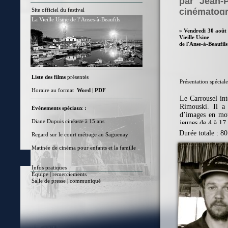
par Jean-P
Site officiel du festival
cinématogr
La Vieille Usine de l’Anses-à-Beaufils
Rimouski.
» Vendredi 30 août 
Vieille Usine
de l'Anse-à-Beaufils
Liste des films
présentés
Présentation spécial
Horaire au format
Word
|
PDF
Le Carrousel int
Rimouski. Il a 
Événements spéciaux :
d’images en mou
Diane Dupuis cinéaste à 15 ans
jeunes de 4 à 17 
Durée totale : 8
Regard sur le court métrage au Saguenay
Matinée de cinéma pour enfants et la famille
Infos pratiques
Équipe | remerciements
Salle de presse
|
communiqué