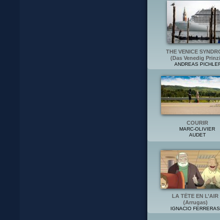
THE VENICE SYNDR
(Das Venedig Prinz
ANDREAS PICHLE
COURIR
MARC-OLIVIER
AUDET
LA TÊTE EN L’AIR
(Arrugas)
IGNACIO FERRERAS