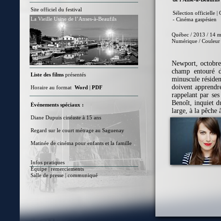
Site officiel du festival
Sélection officielle |
La Vieille Usine de l’Anses-à-Beaufils
- Cinéma gaspésien
Québec / 2013 / 14 m
Numérique / Couleur 
Newport, octobre
champ entouré d
Liste des films
présentés
minuscule résiden
doivent apprendre
Horaire au format
Word
|
PDF
rappelant par ses
Benoît, inquiet d
Événements spéciaux :
large, à la pêche 
Diane Dupuis cinéaste à 15 ans
Regard sur le court métrage au Saguenay
Matinée de cinéma pour enfants et la famille
Infos pratiques
Équipe | remerciements
Salle de presse
|
communiqué