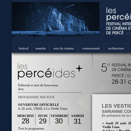
festival
mandat
nuit du cinéma
communauté
architecture
Éditorial et mot de bienvenue
Jury
PROGRAMME PAR JOUR
OUVERTURE OFFICIELLE
LES VESTI
le 28 août, 19h00, à La Vieille Usine
SARIANNE CO
En présence de la r
MERCRED
JEUDI
VENDREDI
SAMEDI
28
29
30
31
I
»
Jeudi 29
août 20
Vieille Usine
Tout le programme
de l'Anse-à-Beaufils