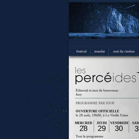
festival
mandat
nuit du cinéma
Éditorial et mot de bienvenue
Jury
PROGRAMME PAR JOUR
OUVERTURE OFFICIELLE
le 28 août, 19h00, à La Vieille Usine
MERCRED
JEUDI
VENDREDI
SAM
28
29
30
3
I
Tout le programme