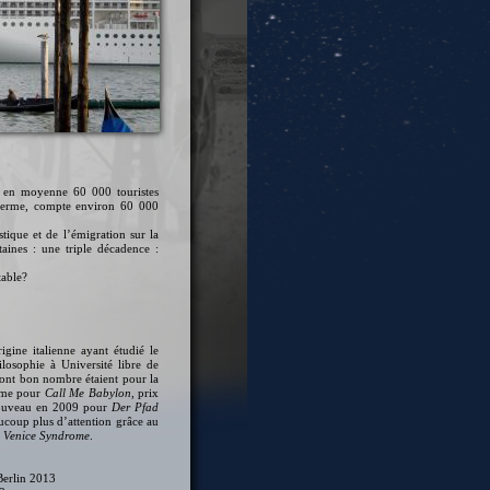
e en moyenne 60 000 touristes
e ferme, compte environ 60 000
stique et de l’émigration sur la
taines : une triple décadence :
table?
igine italienne ayant étudié le
losophie à Université libre de
 dont bon nombre étaient pour la
imme pour
Call Me Babylon
, prix
 nouveau en 2009 pour
Der Pfad
ucoup plus d’attention grâce au
 Venice Syndrome
.
 Berlin 2013