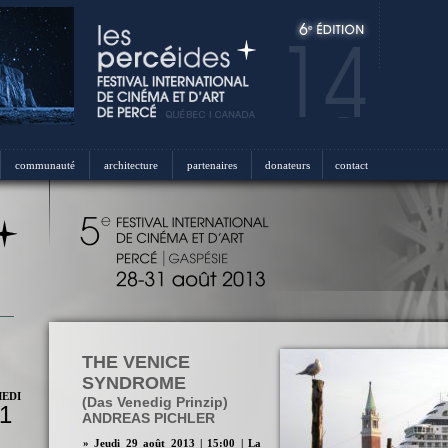
communauté
architecture
partenaires
donateurs
contact
THE VENICE
SYNDROME
EDI
(Das Venedig Prinzip)
1
ANDREAS PICHLER
» Jeudi 29 août 2013 | 15:00 | La