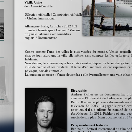
Vieille Usine
de l'Anse-à-Beaufils
Sélection officielle | Compétition officielle
- Cinéma international
Allemagne, Italie, Autriche / 2012 / 82
minutes / Numérique / Couleur / Version
originale italienne avec sous-titres
anglais / Documentaire
Connu comme l’une des villes le plus visitées du monde, Venise accueill
chaque jour alors que la ville elle-même, sans compter les îles et la terr
habitants.
Sans détour, le cinéaste capte les effets catastrophiques de la surcharge touri
ville de Venise et ses résidents. Il tente d’en montrer les conséquences cer
physique, sociale et morale.
La question est posée : Venise deviendra-t-elle éventuellement une ville inhabi
e
Biographie
Andreas Pichler est un documentariste d’or
cinéma à l’Université de Bologne et la phi
Berlin. Il a réalisé plusieurs documentaires
télévision. En 2003, il a gagné le prix Gr
pour lequel il a d’ailleurs été nominé de
des Kriegers
. En 2012, Pichler a obtenu bea
succès de son plus récent documentaire :
The
Prix, mentions et festivals
Berlinale – Festival international du film de