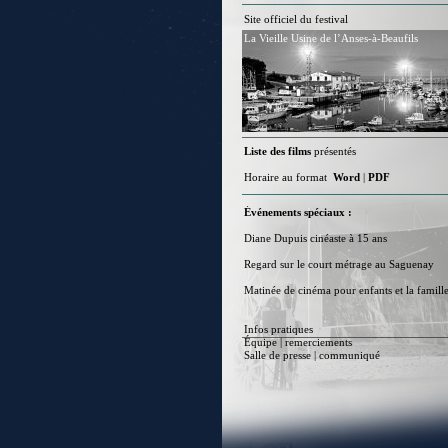
Site officiel du festival
La Vieille Usine de l’Anses-à-Beaufils
Liste des films
présentés
Horaire au format
Word
|
PDF
Événements spéciaux :
Diane Dupuis cinéaste à 15 ans
Regard sur le court métrage au Saguenay
Matinée de cinéma pour enfants et la famill
Infos pratiques
Équipe | remerciements
Salle de presse
|
communiqué