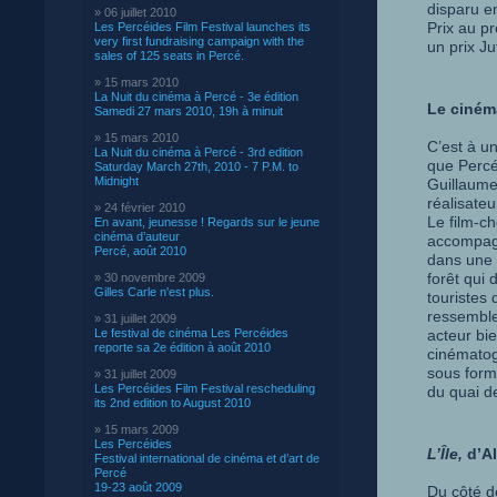
disparu e
» 06 juillet 2010
Prix au p
Les Percéides Film Festival launches its
very first fundraising campaign with the
un prix J
sales of 125 seats in Percé.
» 15 mars 2010
La Nuit du cinéma à Percé - 3e édition
Le ciném
Samedi 27 mars 2010, 19h à minuit
» 15 mars 2010
C’est à u
La Nuit du cinéma à Percé - 3rd edition
que Percé 
Saturday March 27th, 2010 - 7 P.M. to
Midnight
Guillaume
réalisateu
» 24 février 2010
Le film-c
En avant, jeunesse ! Regards sur le jeune
cinéma d’auteur
accompagn
Percé, août 2010
dans une 
forêt qui
» 30 novembre 2009
Gilles Carle n'est plus.
touristes 
ressemble
» 31 juillet 2009
Le festival de cinéma Les Percéides
acteur bie
reporte sa 2e édition à août 2010
cinématog
sous forme
» 31 juillet 2009
Les Percéides Film Festival rescheduling
du quai d
its 2nd edition to August 2010
» 15 mars 2009
Les Percéides
L’Île,
d’Al
Festival international de cinéma et d’art de
Percé
19-23 août 2009
Du côté d