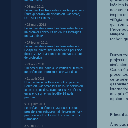
québécois
inédites 
» 03 mai 2012
novateur r
Le festival Les Percéides crée les premiers
États généraux du cinéma en Gaspésie,
inspiré d
les 16 et 17 juin 2012
villégiat
qui n’ont 
» 28 mars 2012
Le festival de cinéma Les Percéides lance
Percé pou
un premier concours de courts métrages
Neigère, 
en Gaspésie!
rocher, qu
» 27 février 2012
Le festival de cinéma Les Percéides en
Gaspésie ouvre ses inscriptions pour son
édition 2012 et annonce de nouveaux sites
Durant to
de projection
projectio
cinéastes 
» 21 août 2011
Succès public pour la 3e édition du festival
Ces cinéa
de cinéma les Percéides en Gaspésie
présentés
» 11 août 2011
cette séle
Une trentaine de films seront projetés à
gaspésien
Percé en Gaspésie lors de la 3e édition du
internati
festival de cinéma d’auteur les Percéides
aux prix 
qui prend son envol jeudi le 18 août
prochain
également 
» 06 juillet 2011
Le cinéaste québécois Jacques Leduc
présidera en août prochain le premier jury
Films d’
professionnel du Festival de cinéma Les
Percéides
À ne pas 
» 30 mai 2011