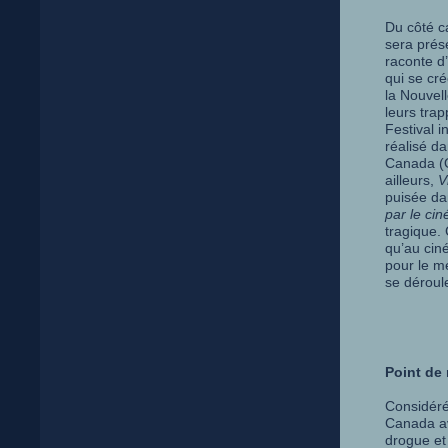
Du côté ca
sera prése
raconte d
qui se cr
la Nouvel
leurs tra
Festival 
réalisé d
Canada (O
ailleurs,
V
puisée da
par le cin
tragique.
qu’au cin
pour le m
se déroule
Point de 
Considéré
Canada av
drogue et 