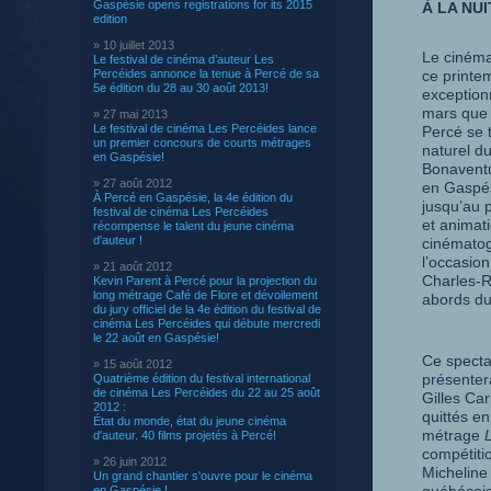
Gaspésie opens registrations for its 2015
À LA NU
edition
» 10 juillet 2013
Le cinéma
Le festival de cinéma d’auteur Les
Percéides annonce la tenue à Percé de sa
ce printe
5e édition du 28 au 30 août 2013!
exception
mars que 
» 27 mai 2013
Le festival de cinéma Les Percéides lance
Percé se 
un premier concours de courts métrages
naturel du
en Gaspésie!
Bonavent
» 27 août 2012
en Gaspés
À Percé en Gaspésie, la 4e édition du
jusqu’au p
festival de cinéma Les Percéides
et animat
récompense le talent du jeune cinéma
d'auteur !
cinématog
l’occasion
» 21 août 2012
Charles-R
Kevin Parent à Percé pour la projection du
long métrage Café de Flore et dévoilement
abords du 
du jury officiel de la 4e édition du festival de
cinéma Les Percéides qui débute mercredi
le 22 août en Gaspésie!
Ce specta
» 15 août 2012
présenter
Quatrième édition du festival international
de cinéma Les Percéides du 22 au 25 août
Gilles Car
2012 :
quittés e
État du monde, état du jeune cinéma
métrage
d'auteur. 40 films projetés à Percé!
compétiti
» 26 juin 2012
Micheline
Un grand chantier s'ouvre pour le cinéma
en Gaspésie !