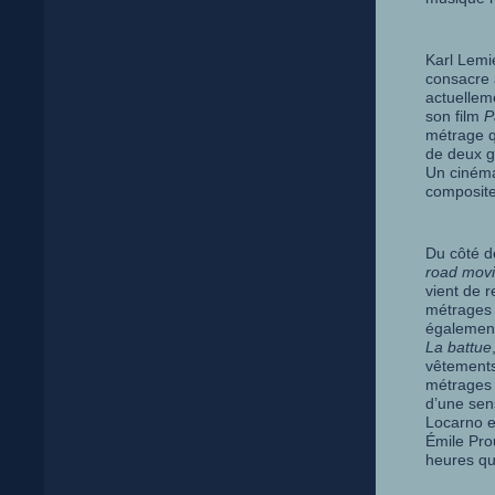
Karl Lemi
consacre 
actuellem
son film
P
métrage qu
de deux g
Un cinéma
composite
Du côté de
road mov
vient de r
métrages 
également
La battue
vêtements
métrages c
d’une sens
Locarno e
Émile Prou
heures qu