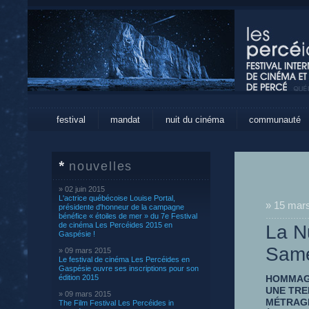
festival
mandat
nuit du cinéma
communauté
nouvelles
» 02 juin 2015
L'actrice québécoise Louise Portal,
» 15 mar
présidente d'honneur de la campagne
bénéfice « étoiles de mer » du 7e Festival
de cinéma Les Percéides 2015 en
La N
Gaspésie !
Same
» 09 mars 2015
Le festival de cinéma Les Percéides en
Gaspésie ouvre ses inscriptions pour son
édition 2015
HOMMAGE
UNE TRE
» 09 mars 2015
MÉTRAG
The Film Festival Les Percéides in