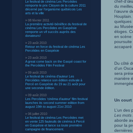
chef-d’œu
Le festival de cinéma Les Percéides
remporte le prix Citoyen de la culture 2011
du meilleu
décerné par l’organisme québécois Les
l’œuvre d
arts et la ville
Houplain.
» 08 février 2011
quelques 
La première activité-bénéfice du festival de
au Musée 
cinéma Les Percéides en Gaspésie
éloges. C
remporte un vif succès auprès des
donateurs!
en scène 
poursuite
» 23 août 2010
accaparé
Retour en force du festival de cinéma Les
Percéides en Gaspésie
» 23 août 2010
A great come back on the Gaspé coast for
Du côté d
the Percéides Film Festival
d’un Osca
» 09 août 2010
sera prés
Le festival de cinéma d’auteur Les
manière éb
Percéides relance son édition estivale à
immergée
Percé en Gaspésie du 19 au 21 août pour
une seconde édition.
» 09 août 2010
Les Percéides ‘cinéma d’auteur’ film festival
Un court 
launches its second summer edition from
august 19th to august 21st 2010
L’un des 
» 06 juillet 2010
Les mots
Le festival de cinéma Les Percéides met
aborde ave
en vente 125 fauteuils de cinéma à Percé
pour la pr
en Gaspésie et lance sa toute première
campagne de financement.
dernières