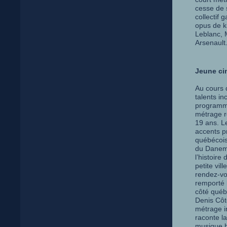
cesse de 
collectif
opus de k
Leblanc, 
Arsenault
Jeune ci
Au cours 
talents i
programme
métrage r
19 ans. Le
accents p
québécois
du Danema
l’histoire
petite vil
rendez-vou
remporté l
côté québ
Denis Côt
métrage i
raconte l
musique h