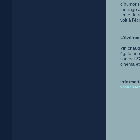
d’humoris
métrage à 
tente de r
voit à l’éc
L’événeme
Vin chaud,
également
samedi 27
cinéma et
Informati
www.perc