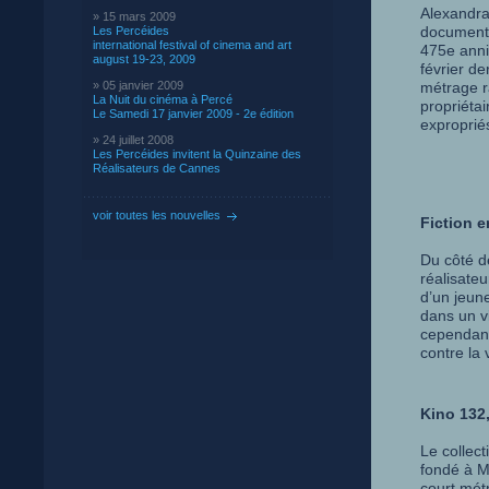
Alexandra 
» 15 mars 2009
document
Les Percéides
international festival of cinema and art
475e anni
august 19-23, 2009
février d
» 05 janvier 2009
métrage r
La Nuit du cinéma à Percé
propriéta
Le Samedi 17 janvier 2009 - 2e édition
exproprié
» 24 juillet 2008
Les Percéides invitent la Quinzaine des
Réalisateurs de Cannes
voir toutes les nouvelles
Fiction 
Du côté d
réalisateu
d’un jeun
dans un vi
cependant
contre la
Kino 132
Le collec
fondé à M
court mét