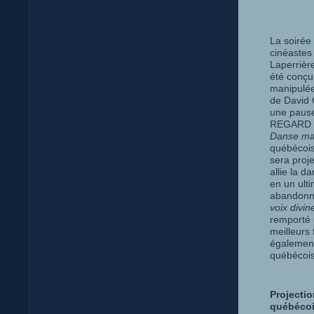
La soirée
cinéastes
Laperrière
été conçu
manipulée
de David 
une pause
REGARD su
Danse ma
québécois
sera proje
allie la d
en un ult
abandonné
voix divin
remporté u
meilleurs 
également
québécois
Projecti
québécois