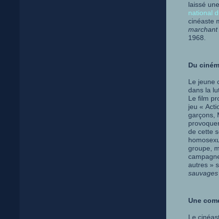
laissé un
national 
cinéaste
marchant
1968.
Du ciném
Le jeune 
dans la l
Le film pr
jeu « Act
garçons, 
provoquer
de cette s
homosexua
groupe, ma
campagne 
autres » 
sauvages
Une comé
Le cinéas