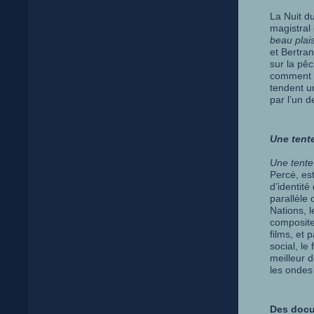
La Nuit d
magistral
beau plais
et Bertra
sur la pê
comment c
tendent u
par l’un 
Une tent
Une tente
Percé, est
d’identité
parallèle
Nations, 
composite
films, et 
social, le 
meilleur 
les ondes
Des docu