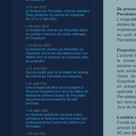
» 03 mai 2012
Se procur
Le festival Les Percéides crée les premiers
Percéide
États généraux du cinéma en Gaspésie,
L'origina
les 16 et 17 juin 2012
étoiles d
» 28 mars 2012
maintenant
Le festival de cinéma Les Percéides lance
un premier concours de courts métrages
au coût d
en Gaspésie!
Percéides
» 27 février 2012
Le festival de cinéma Les Percéides en
Projectio
Gaspésie ouvre ses inscriptions pour son
L’activit
édition 2012 et annonce de nouveaux sites
la soirée
de projection
assister e
» 21 août 2011
une soiré
Succès public pour la 3e édition du festival
Usine de 
de cinéma les Percéides en Gaspésie
Gaspésie e
» 11 août 2011
en présen
Une trentaine de films seront projetés à
spéciale
Percé en Gaspésie lors de la 3e édition du
festival de cinéma d’auteur les Percéides
Percéides
qui prend son envol jeudi le 18 août
qui sera p
prochain
Jury du fe
» 06 juillet 2011
Le cinéaste québécois Jacques Leduc
Lumière 
présidera en août prochain le premier jury
Fondé en 
professionnel du Festival de cinéma Les
Percéides
annuel d’
40 ans de
» 30 mai 2011