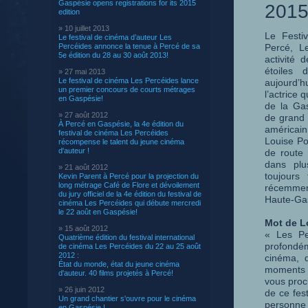
Gaspésie opens registrations for its 2015
2015
edition
» 10 juillet 2013
Le Festiv
Le festival de cinéma d’auteur Les
Percéides annonce la tenue à Percé de sa
Percé, L
5e édition du 28 au 30 août 2013!
activité 
étoiles
» 27 mai 2013
Le festival de cinéma Les Percéides lance
aujourd’
un premier concours de courts métrages
l’actrice
en Gaspésie!
de la Gas
» 27 août 2012
de grand 
À Percé en Gaspésie, la 4e édition du
américai
festival de cinéma Les Percéides
Louise Po
récompense le talent du jeune cinéma
d'auteur !
de route 
dans plu
» 21 août 2012
toujours 
Kevin Parent à Percé pour la projection du
long métrage Café de Flore et dévoilement
récemmen
du jury officiel de la 4e édition du festival de
Haute-Gas
cinéma Les Percéides qui débute mercredi
le 22 août en Gaspésie!
Mot de L
» 15 août 2012
« Les Pe
Quatrième édition du festival international
profondém
de cinéma Les Percéides du 22 au 25 août
2012 :
cinéma, d
État du monde, état du jeune cinéma
moments su
d'auteur. 40 films projetés à Percé!
vous proc
» 26 juin 2012
de ce fes
Un grand chantier s'ouvre pour le cinéma
personne e
en Gaspésie !