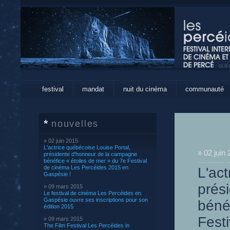
festival
mandat
nuit du cinéma
communauté
nouvelles
» 02 juin 2015
L'actrice québécoise Louise Portal,
» 02 juin
présidente d'honneur de la campagne
bénéfice « étoiles de mer » du 7e Festival
de cinéma Les Percéides 2015 en
L'act
Gaspésie !
prés
» 09 mars 2015
Le festival de cinéma Les Percéides en
Gaspésie ouvre ses inscriptions pour son
béné
édition 2015
Fest
» 09 mars 2015
The Film Festival Les Percéides in