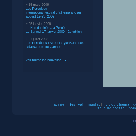
» 15 mars 2009
Les Percéides
international festival of cinema and art
august 19-23, 2009
» 05 janvier 2009
La Nuit du cinéma à Percé
Le Samedi 17 janvier 2009 - 2e édition
» 24 juillet 2008
Les Percéides invitent la Quinzaine des
Réalisateurs de Cannes
voir toutes les nouvelles
accueil
|
festival
|
mandat
|
nuit du cinéma
|
c
salle de presse
|
nou
de