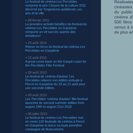
Réalisate
Le festival de cinéma Les Percéides
remporte le prix Citoyen de la culture 2011
cinéastes
décerné par l’organisme québécois Les
du public
arts et la ville
cinéma d'
» 08 février 2011
500 films
La première activité-bénéfice du festival de
venus à l
cinéma Les Percéides en Gaspésie
de plus e
remporte un vif succès auprès des
donateurs!
» 23 août 2010
Retour en force du festival de cinéma Les
Percéides en Gaspésie
» 23 août 2010
A great come back on the Gaspé coast for
the Percéides Film Festival
» 09 août 2010
Le festival de cinéma d’auteur Les
Percéides relance son édition estivale à
Percé en Gaspésie du 19 au 21 août pour
une seconde édition.
» 09 août 2010
Les Percéides ‘cinéma d’auteur’ film festival
launches its second summer edition from
august 19th to august 21st 2010
» 06 juillet 2010
Le festival de cinéma Les Percéides met
en vente 125 fauteuils de cinéma à Percé
en Gaspésie et lance sa toute première
campagne de financement.