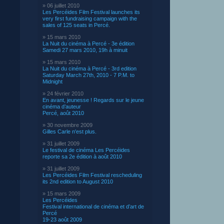
» 06 juillet 2010
Les Percéides Film Festival launches its
very first fundraising campaign with the
sales of 125 seats in Percé.
» 15 mars 2010
La Nuit du cinéma à Percé - 3e édition
Samedi 27 mars 2010, 19h à minuit
» 15 mars 2010
La Nuit du cinéma à Percé - 3rd edition
Saturday March 27th, 2010 - 7 P.M. to
Midnight
» 24 février 2010
En avant, jeunesse ! Regards sur le jeune
cinéma d’auteur
Percé, août 2010
» 30 novembre 2009
Gilles Carle n'est plus.
» 31 juillet 2009
Le festival de cinéma Les Percéides
reporte sa 2e édition à août 2010
» 31 juillet 2009
Les Percéides Film Festival rescheduling
its 2nd edition to August 2010
» 15 mars 2009
Les Percéides
Festival international de cinéma et d’art de
Percé
19-23 août 2009