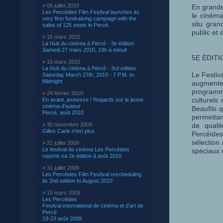
» 06 juillet 2010
En grande
Les Percéides Film Festival launches its
le cinéma
very first fundraising campaign with the
situ gran
sales of 125 seats in Percé.
public et
» 15 mars 2010
La Nuit du cinéma à Percé - 3e édition
Samedi 27 mars 2010, 19h à minuit
5E ÉDIT
» 15 mars 2010
La Nuit du cinéma à Percé - 3rd edition
Le Festiva
Saturday March 27th, 2010 - 7 P.M. to
Midnight
augmente
programma
» 24 février 2010
culturels
En avant, jeunesse ! Regards sur le jeune
cinéma d’auteur
Beaufils 
Percé, août 2010
permettan
» 30 novembre 2009
de quali
Gilles Carle n'est plus.
Percéides
sélection
» 31 juillet 2009
Le festival de cinéma Les Percéides
spéciaux q
reporte sa 2e édition à août 2010
» 31 juillet 2009
Les Percéides Film Festival rescheduling
its 2nd edition to August 2010
» 15 mars 2009
Les Percéides
Festival international de cinéma et d’art de
Percé
19-23 août 2009