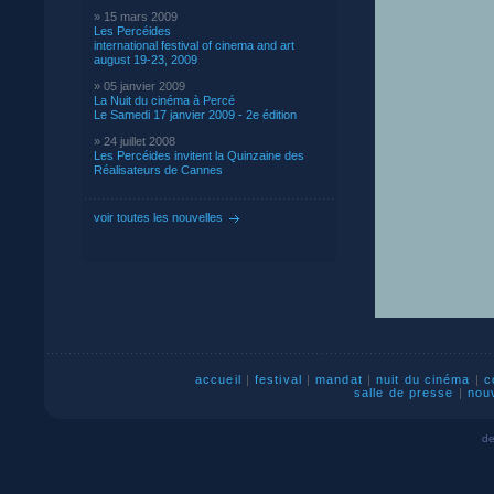
» 15 mars 2009
Les Percéides
international festival of cinema and art
august 19-23, 2009
» 05 janvier 2009
La Nuit du cinéma à Percé
Le Samedi 17 janvier 2009 - 2e édition
» 24 juillet 2008
Les Percéides invitent la Quinzaine des
Réalisateurs de Cannes
voir toutes les nouvelles
accueil
|
festival
|
mandat
|
nuit du cinéma
|
c
salle de presse
|
nou
de