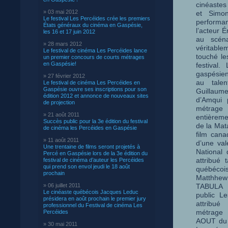
cinéastes
» 03 mai 2012
et Simo
Le festival Les Percéides crée les premiers
perform
États généraux du cinéma en Gaspésie,
l’acteur 
les 16 et 17 juin 2012
au scén
» 28 mars 2012
véritab
Le festival de cinéma Les Percéides lance
touché le
un premier concours de courts métrages
en Gaspésie!
festival.
gaspésien
» 27 février 2012
au talen
Le festival de cinéma Les Percéides en
Gaspésie ouvre ses inscriptions pour son
Guillau
édition 2012 et annonce de nouveaux sites
d’Amqui 
de projection
métra
» 21 août 2011
entièreme
Succès public pour la 3e édition du festival
de la Mat
de cinéma les Percéides en Gaspésie
film cana
» 11 août 2011
d’une val
Une trentaine de films seront projetés à
National
Percé en Gaspésie lors de la 3e édition du
attribué 
festival de cinéma d’auteur les Percéides
qui prend son envol jeudi le 18 août
québécois
prochain
Matthhe
» 06 juillet 2011
TABULA 
Le cinéaste québécois Jacques Leduc
public L
présidera en août prochain le premier jury
attribu
professionnel du Festival de cinéma Les
métrage
Percéides
AOUT du r
» 30 mai 2011