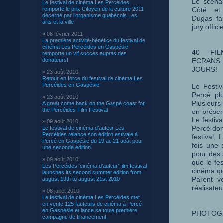
Le scénar
Le festival de cinéma Les Percéides
remporte le prix Citoyen de la culture 2011
Côté et 
décerné par l’organisme québécois Les
Dugas fai
arts et la ville
jury offici
» 08 février 2011
La première activité-bénéfice du festival de
cinéma Les Percéides en Gaspésie
40 FIL
remporte un vif succès auprès des
donateurs!
ÉCRANS
JOURS!
» 23 août 2010
Retour en force du festival de cinéma Les
Percéides en Gaspésie
Le Festiv
Percé plu
» 23 août 2010
Plusieurs
A great come back on the Gaspé coast for
the Percéides Film Festival
en présen
Le festiv
» 09 août 2010
Percé dont
Le festival de cinéma d’auteur Les
Percéides relance son édition estivale à
festival, 
Percé en Gaspésie du 19 au 21 août pour
fois une 
une seconde édition.
pour des 
» 09 août 2010
que le fe
Les Percéides ‘cinéma d’auteur’ film festival
cinéma qu
launches its second summer edition from
Parent v
august 19th to august 21st 2010
réalisateu
» 06 juillet 2010
Le festival de cinéma Les Percéides met
en vente 125 fauteuils de cinéma à Percé
en Gaspésie et lance sa toute première
PHOTOGR
campagne de financement.