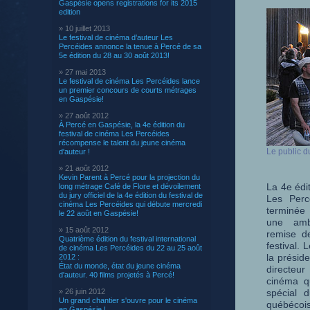
Gaspésie opens registrations for its 2015
edition
» 10 juillet 2013
Le festival de cinéma d’auteur Les
Percéides annonce la tenue à Percé de sa
5e édition du 28 au 30 août 2013!
» 27 mai 2013
Le festival de cinéma Les Percéides lance
un premier concours de courts métrages
en Gaspésie!
» 27 août 2012
À Percé en Gaspésie, la 4e édition du
festival de cinéma Les Percéides
récompense le talent du jeune cinéma
Le public du
d'auteur !
» 21 août 2012
Kevin Parent à Percé pour la projection du
La 4e édi
long métrage Café de Flore et dévoilement
du jury officiel de la 4e édition du festival de
Les Perc
cinéma Les Percéides qui débute mercredi
terminée 
le 22 août en Gaspésie!
une amb
» 15 août 2012
remise de
Quatrième édition du festival international
festival.
de cinéma Les Percéides du 22 au 25 août
la présid
2012 :
État du monde, état du jeune cinéma
directe
d'auteur. 40 films projetés à Percé!
cinéma q
» 26 juin 2012
spécial 
Un grand chantier s'ouvre pour le cinéma
québéc
en Gaspésie !