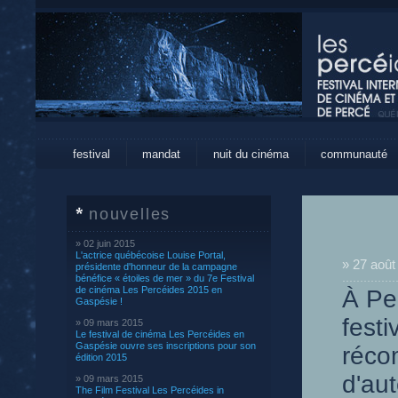
festival
mandat
nuit du cinéma
communauté
nouvelles
» 02 juin 2015
L'actrice québécoise Louise Portal,
» 27 août
présidente d'honneur de la campagne
bénéfice « étoiles de mer » du 7e Festival
de cinéma Les Percéides 2015 en
À Pe
Gaspésie !
fest
» 09 mars 2015
Le festival de cinéma Les Percéides en
Gaspésie ouvre ses inscriptions pour son
réco
édition 2015
d'aut
» 09 mars 2015
The Film Festival Les Percéides in